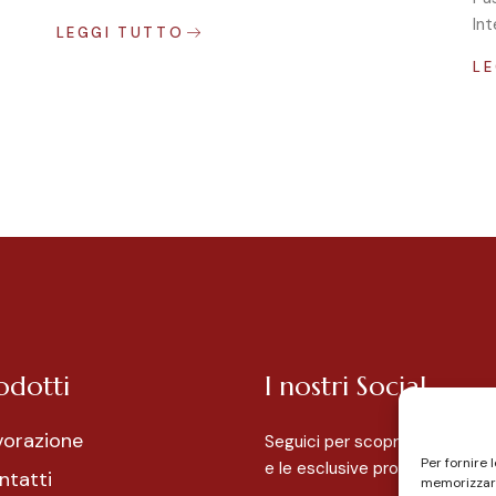
Int
LEGGI TUTTO
L
odotti
I nostri Social
vorazione
Seguici per scoprire i nostri p
Per fornire 
e le esclusive promozioni.
ntatti
memorizzare