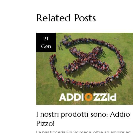
Related Posts
21
Gen
I nostri prodotti sono: Addio
Pizzo!
La pasticceria F.lli Scimeca, oltre ad ambire ad