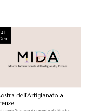
21
Gen
ostra dell’Artigianato a
irenze
sticceria Scimeca è presente alla Mostra